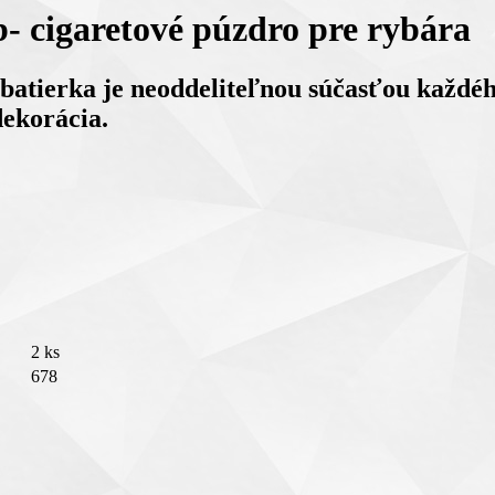
b- cigaretové púzdro pre rybára
batierka je neoddeliteľnou súčasťou každého
dekorácia.
2 ks
678