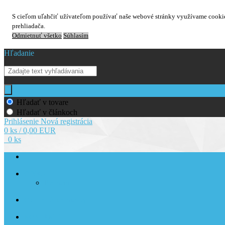
S cieľom uľahčiť užívateľom používať naše webové stránky využívame cookies
prehliadača.
Odmietnuť všetko
Súhlasím
Hľadanie
Hľadať v tovare
Hľadať v článkoch
Prihlásenie
Nová registrácia
0 ks / 0,00 EUR
0 ks
O NÁS
Podmenu 1
Obchodné podmienky
KONTAKTY