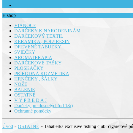
REGISTRÁCIA
E-shop
VIANOCE
DARČEKY K NARODENINÁM
DARČEKOVÝ TEXTIL
KERAMIKA , POLYRESIN
DREVENÉ TABUĽKY
SVIEČKY
AROMATERAPIA
DARČEKOVÉ TAŠKY
PLOSKAČKY
PRÍRODNÁ KOZMETIKA
HRNČEKY , ŠÁLKY
NOŽE
BALENIE
OSTATNÉ
V Ý P R E D A J
Darčeky pre dospelých(od 18r)
Ochranné pomôcky
Úvod
»
OSTATNÉ
»
Tabatierka exclusive fishing club- cigaretové p