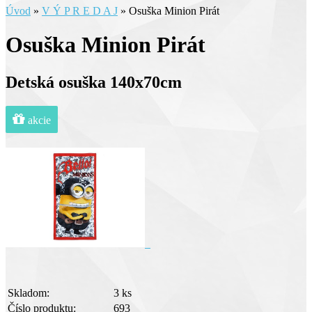
Úvod
»
V Ý P R E D A J
»
Osuška Minion Pirát
Osuška Minion Pirát
Detská osuška 140x70cm
akcie
Skladom:
3 ks
Číslo produktu:
693