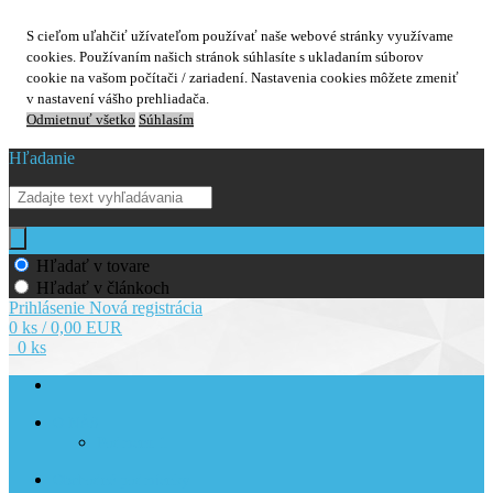
S cieľom uľahčiť užívateľom používať naše webové stránky využívame
cookies. Používaním našich stránok súhlasíte s ukladaním súborov
cookie na vašom počítači / zariadení. Nastavenia cookies môžete zmeniť
v nastavení vášho prehliadača.
Odmietnuť všetko
Súhlasím
Hľadanie
Hľadať v tovare
Hľadať v článkoch
Prihlásenie
Nová registrácia
0 ks / 0,00 EUR
0 ks
O NÁS
Podmenu 1
Obchodné podmienky