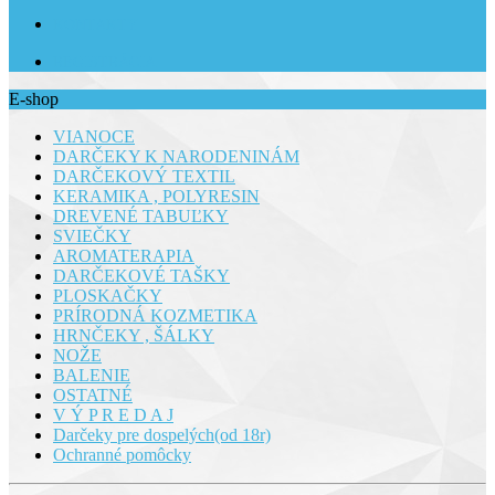
KONTAKTY
REGISTRÁCIA
E-shop
VIANOCE
DARČEKY K NARODENINÁM
DARČEKOVÝ TEXTIL
KERAMIKA , POLYRESIN
DREVENÉ TABUĽKY
SVIEČKY
AROMATERAPIA
DARČEKOVÉ TAŠKY
PLOSKAČKY
PRÍRODNÁ KOZMETIKA
HRNČEKY , ŠÁLKY
NOŽE
BALENIE
OSTATNÉ
V Ý P R E D A J
Darčeky pre dospelých(od 18r)
Ochranné pomôcky