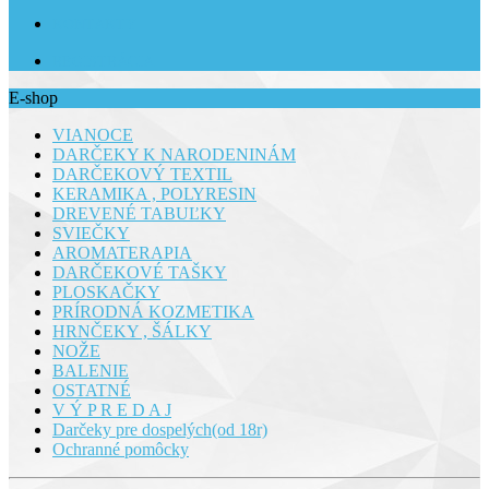
KONTAKTY
REGISTRÁCIA
E-shop
VIANOCE
DARČEKY K NARODENINÁM
DARČEKOVÝ TEXTIL
KERAMIKA , POLYRESIN
DREVENÉ TABUĽKY
SVIEČKY
AROMATERAPIA
DARČEKOVÉ TAŠKY
PLOSKAČKY
PRÍRODNÁ KOZMETIKA
HRNČEKY , ŠÁLKY
NOŽE
BALENIE
OSTATNÉ
V Ý P R E D A J
Darčeky pre dospelých(od 18r)
Ochranné pomôcky