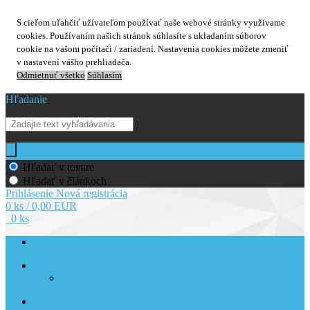
S cieľom uľahčiť užívateľom používať naše webové stránky využívame
cookies. Používaním našich stránok súhlasíte s ukladaním súborov
cookie na vašom počítači / zariadení. Nastavenia cookies môžete zmeniť
v nastavení vášho prehliadača.
Odmietnuť všetko
Súhlasím
Hľadanie
Hľadať v tovare
Hľadať v článkoch
Prihlásenie
Nová registrácia
0 ks / 0,00 EUR
0 ks
O NÁS
Podmenu 1
Obchodné podmienky