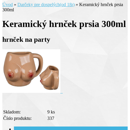
Úvod
»
Darčeky pre dospelých(od 18r)
»
Keramický hrnček prsia
300ml
Keramický hrnček prsia 300ml
hrnček na party
Skladom:
9 ks
Číslo produktu:
337
Kompletné špecifikácie