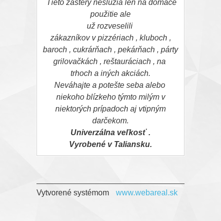
Tieto zástery neslúžia len na domáce
použitie ale
už rozveselili
zákazníkov v pizzériach , kluboch ,
baroch , cukrárňach , pekárňach , párty
grilovačkách , reštauráciach , na
trhoch a iných
akciách.
Neváhajte a potešte seba alebo
niekoho blízkeho týmto milým v
niektorých prípadoch aj vtipným
darčekom.
Univerzálna
veľkosť .
Vyrobené
v Taliansku.
Vytvorené systémom
www.webareal.sk