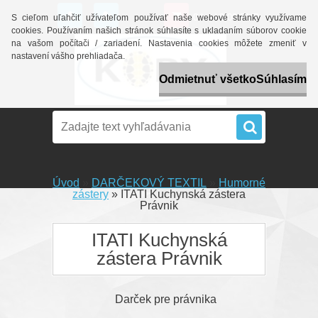
0 ks / 0,00 EUR
S cieľom uľahčiť užívateľom používať naše webové stránky využívame
cookies. Používaním našich stránok súhlasíte s ukladaním súborov cookie
na vašom počítači / zariadení. Nastavenia cookies môžete zmeniť v
nastavení vášho prehliadača.
Odmietnuť všetko
Súhlasím
Úvod
»
DARČEKOVÝ TEXTIL
»
Humorné
zástery
»
ITATI Kuchynská zástera
Právnik
ITATI Kuchynská
zástera Právnik
Darček pre právnika