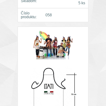
Skladom:
5 ks
Číslo
058
produktu: